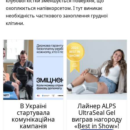
клубової кістки зменшується поверхня, що
охоплюється напівкорсетом. І тут виникає
необхідність часткового захоплення грудної
клітини.
В Україні
Лайнер ALPS
стартувала
UltraSeal Gel
комунікаційна
виграв нагороду
кампанія
«Best in Show»!