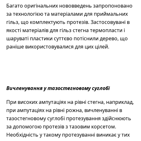
Багато оригінальних нововведень запропоновано
за технологією та матеріалами для приймальних
гільз, що комплектують протезів. Застосовувані в
якості матеріалів для гільз стегна термопласти і
шаруваті пластики суттєво потіснили дерево, що
раніше використовувалися для цих цілей.
Вичленування у тазостегновому суглобі
При високих ампутаціях на рівні стегна, наприклад,
при ампутаціях на рівні рожна, вичленуванні в
тазостегновому суглобі протезування здійснюють
за допомогою протезів з тазовим корсетом.
Необхідність у такому протезуванні виникає у тих