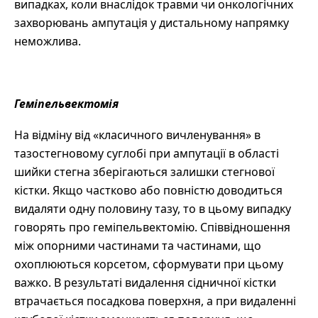
випадках, коли внаслідок травми чи онкологічних
захворювань ампутація у дистальному напрямку
неможлива.
Геміпельвектомія
На відміну від «класичного вичленування» в
тазостегновому суглобі при ампутації в області
шийки стегна зберігаються залишки стегнової
кістки. Якщо частково або повністю доводиться
видаляти одну половину тазу, то в цьому випадку
говорять про геміпельвектомію. Співвідношення
між опорними частинами та частинами, що
охоплюються корсетом, сформувати при цьому
важко. В результаті видалення сідничної кістки
втрачається посадкова поверхня, а при видаленні