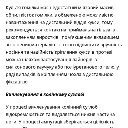
Культя гомілки має недостатній м'язовий масив,
обпил кісток гомілки, з обмеженою можливістю
навантаження на дистальний відділ кукси, тому
рекомендується контактна приймальна гільза із
захопленням виростків і пом'якшеним вкладишем
зі спінених матеріалів. Істотно підвищити зручність
носіння та надійність кріплення кукси в протезі
можна шляхом застосування лайнерів із
силіконового каучуку або поліуретанового гелю, у
ряді випадків із кріпленням чохла з дистальною
фіксацією.
Вичленування в колінному суглобі
У процесі вичленування колінний суглоб
відокремлюється та видаляється нижня частина
ноги. У процесі ампутації зберігається цілісність