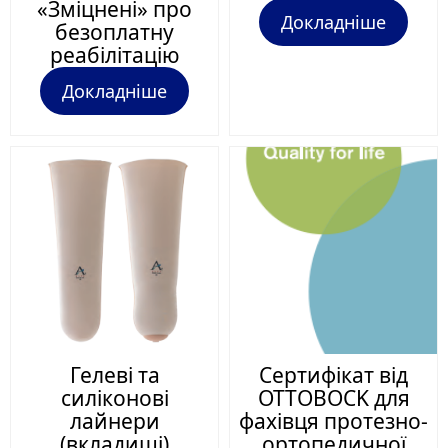
«Зміцнені» про
Докладніше
безоплатну
реабілітацію
Докладніше
Гелеві та
Сертифікат від
силіконові
ОТТОBOCK для
лайнери
фахівця протезно-
(вкладиші)
ортопедичної