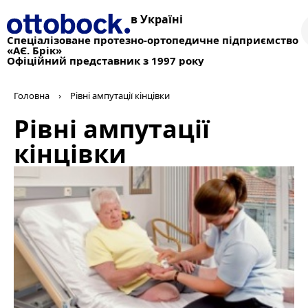
в Україні
Спеціалізоване протезно-ортопедичне підприємство
«АЄ. Брік»
Офіційний представник з 1997 року
Головна
›
Рівні ампутації кінцівки
Рівні ампутації
кінцівки