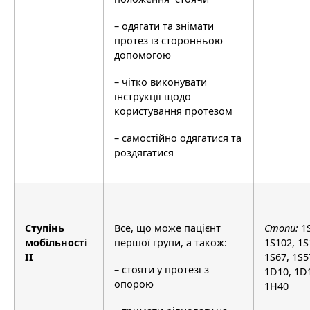
– одягати та знімати
протез із сторонньою
допомогою
– чітко виконувати
інструкції щодо
користування протезом
– самостійно одягатися та
роздягатися
Ступінь
Все, що може пацієнт
Стоп
и
:
1
мобільності
першої групи, а також:
1S102, 1S
II
1S67, 1S5
– стояти у протезі з
1D10, 1D1
опорою
1H40