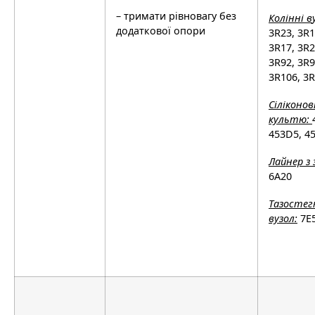
– тримати рівновагу без
Кол
і
нн
і в
додаткової опори
3R23, 3R1
3R17, 3R2
3R92, 3R9
3R106, 3
С
і
л
і
конов
культю:
453D5, 4
Лайнер
з
6A20
Тазостег
вузол
:
7E5