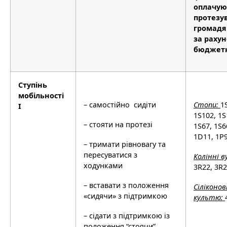
оплачуют
протезу
громадя
за раху
бюджетн
Ступінь
мобільності
– самостійно сидіти
Стоп
и
:
1
I
1S102, 1S
– стояти на протезі
1S67, 1S6
1D11, 1P
– тримати рівновагу та
пересуватися з
Ко
лі
нн
і
в
ходунками
3R22, 3R2
–
вставати з положення
С
і
л
і
конов
«сидячи» з підтримкою
культю:
– сідати з підтримкою із
положення “стоячи”