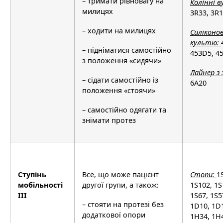
– тримати рівновагу на
Кол
і
нн
і
в
милицях
3R33, 3R1
– ходити на милицях
С
и
л
і
коно
культю:
– підніматися самостійно
453D5, 4
з положення «сидячи»
Лайнер
з
– сідати самостійно із
6A20
положення «стоячи»
– самостійно одягати та
знімати протез
Ступінь
Все, що може пацієнт
Стоп
и
:
1
мобільності
другої групи, а також:
1S102, 1S
IIІ
1S67, 1S5
– стояти на протезі без
1D10, 1D1
додаткової опори
1H34, 1H