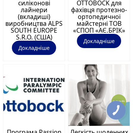
силіконові
ОТТОBOCK для
лайнери
фахівця протезно-
(вкладиші)
ортопедичної
виробництва ALPS
майстерні ТОВ
SOUTH EUROPE
«СПОП «АЄ.БРІК»
S.R.O. (США)
Докладніше
Докладніше
Програма Passion
Легкість щоденних