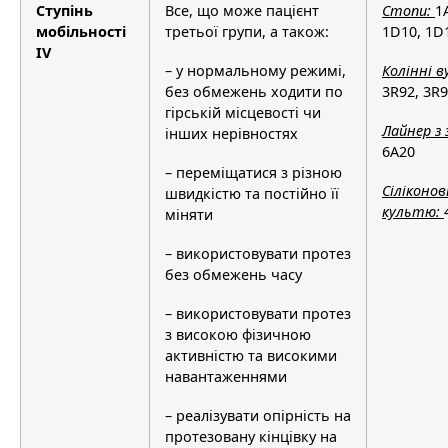
Ступінь
Все, що може пацієнт
Стоп
и
:
1
мобільності
третьої групи, а також:
1D10, 1D
IV
– у нормальному режимі,
Кол
і
нн
і в
без обмежень ходити по
3R92, 3R9
гірській місцевості чи
Лайнер
з
інших нерівностях
6A20
– переміщатися з різною
С
і
л
і
конов
швидкістю та постійно її
культю:
міняти
– використовувати протез
без обмежень часу
– використовувати протез
з високою фізичною
активністю та високими
навантаженнями
– реалізувати опірність на
протезовану кінцівку на