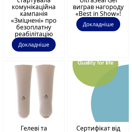
стартувала
UltraSeal Gel
комунікаційна
виграв нагороду
кампанія
«Best in Show»!
«Зміцнені» про
Докладніше
безоплатну
реабілітацію
Докладніше
Гелеві та
Сертифікат від