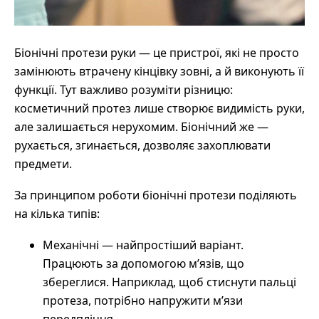
Біонічні протези руки — це пристрої, які не просто
замінюють втрачену кінцівку зовні, а й виконують її
функції. Тут важливо розуміти різницю:
косметичний протез лише створює видимість руки,
але залишається нерухомим. Біонічний же —
рухається, згинається, дозволяє захоплювати
предмети.
За принципом роботи біонічні протези поділяють
на кілька типів:
Механічні — найпростіший варіант.
Працюють за допомогою м’язів, що
збереглися. Наприклад, щоб стиснути пальці
протеза, потрібно напружити м’язи
передпліччя.