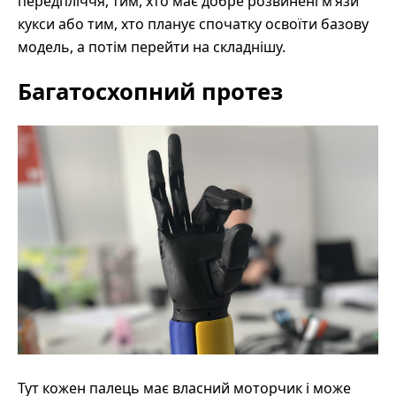
передпліччя, тим, хто має добре розвинені м’язи
кукси або тим, хто планує спочатку освоїти базову
модель, а потім перейти на складнішу.
Багатосхопний протез
Тут кожен палець має власний моторчик і може