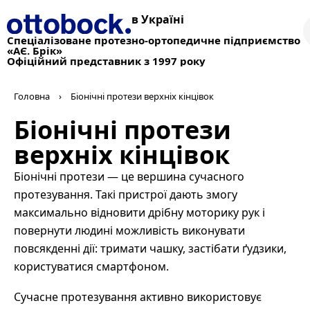
в Україні
Спеціалізоване протезно-ортопедичне підприємство
«АЄ. Брік»
Офіційний представник з 1997 року
Головна
›
Біонічні протези верхніх кінцівок
Біонічні протези
верхніх кінцівок
Біонічні протези — це вершина сучасного
протезування. Такі пристрої дають змогу
максимально відновити дрібну моторику рук і
повернути людині можливість виконувати
повсякденні дії: тримати чашку, застібати ґудзики,
користуватися смартфоном.
Сучасне протезування активно використовує