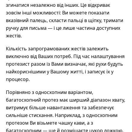
згинатися незалежно від інших. Це відкриває
зовсім інші можливості: Ви можете показати
вказівний палець, скласти пальці в щіпку, тримати
ручку для письма — і це лише частина доступних
жестів.
Кількість запрограмованих жестів залежить
виключно від Ваших потреб. Під час налаштування
протезист разом із Вами визначає, які рухи будуть
найкориснішими у Вашому житті, і записує їх у
процесор.
Порівняно з односхопним варіантом,
багатосхопний протез має ширший діапазон хвату,
витримує більше навантаження та забезпечує
сильніше стискання. Наприклад, з односхопним
протезом Ви візьмете чашку кави, а з
багатосхопним — ще й розмішаєте цукор ложкою,