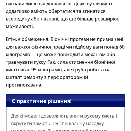
сигнали лише від двох м’язів. Деякі вузли кисті
додатково вміють обертатися та згинатися
всередину або назовні, що ще більше розширює
можливості.
Втім, є обмеження. Біонічні протези не призначені
для важкої фізичної праці чи підйому ваги понад 60
кілограмів — це може пошкодити механізм або
травмувати куксу. Так, сила стиснення біонічної
кисті сягає 95 кілограмів, але груба робота на
кшталт ремонту з перфоратором їй
протипоказана.
Є практичне рішення!
Деякі моделі дозволяють зняти рухому кисть і
вкрутити замість неї спеціальну насадку —
наприклад, гак. Він розрахований саме на