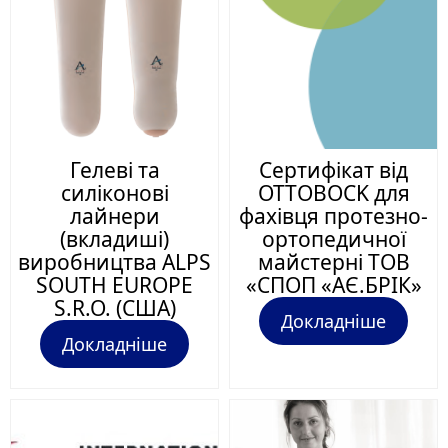
Гелеві та
Сертифікат від
силіконові
ОТТОBOCK для
лайнери
фахівця протезно-
(вкладиші)
ортопедичної
виробництва ALPS
майстерні ТОВ
SOUTH EUROPE
«СПОП «АЄ.БРІК»
S.R.O. (США)
Докладніше
Докладніше