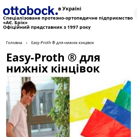
в Україні
Спеціалізоване протезно-ортопедичне підприємство
«АЄ. Брік»
Офіційний представник з 1997 року
Головна
›
Easy-Proth ® для нижніх кінцівок
Easy-Proth ® для
нижніх кінцівок