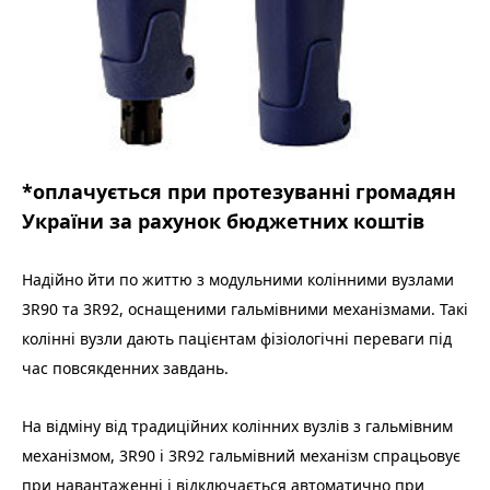
*оплачується при протезуванні громадян
України за рахунок бюджетних коштів
Надійно йти по життю з модульними колінними вузлами
3R90 та 3R92, оснащеними гальмівними механізмами. Такі
колінні вузли дають пацієнтам фізіологічні переваги під
час повсякденних завдань.
На відміну від традиційних колінних вузлів з гальмівним
механізмом, 3R90 і 3R92 гальмівний механізм спрацьовує
при навантаженні і відключається автоматично при