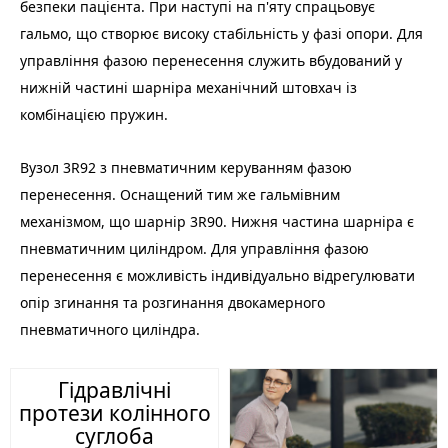
безпеки пацієнта. При наступі на п'яту спрацьовує
гальмо, що створює високу стабільність у фазі опори. Для
управління фазою перенесення служить вбудований у
нижній частині шарніра механічний штовхач із
комбінацією пружин.
Вузол 3R92 з пневматичним керуванням фазою
перенесення.
Оснащений тим же гальмівним
механізмом, що шарнір 3R90. Нижня частина шарніра є
пневматичним циліндром. Для управління фазою
перенесення є можливість індивідуально відрегулювати
опір згинання та розгинання двокамерного
пневматичного циліндра.
Гідравлічні
протези колінного
суглоба